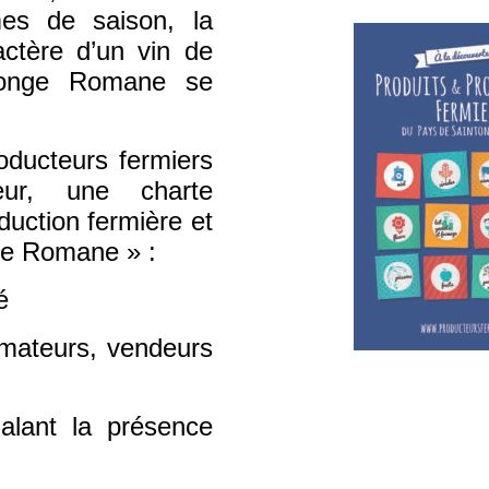
mes de saison, la
actère d’un vin de
ntonge Romane se
oducteurs fermiers
eur, une charte
duction fermière et
nge Romane » :
é
rmateurs, vendeurs
alant la présence